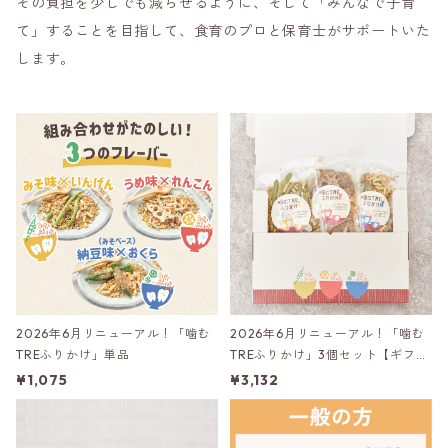
その負担を少しでも減らせるように、そして「みんなで子育
て」することを目指して、食育のプロと保育士がサポートいた
します。
2026年6月リニューアル！「噛む
2026年6月リニューアル！「噛む
TREふりかけ」単品
TREふりかけ」3個セット【ギフト
BOX入り】
¥1,075
¥3,132